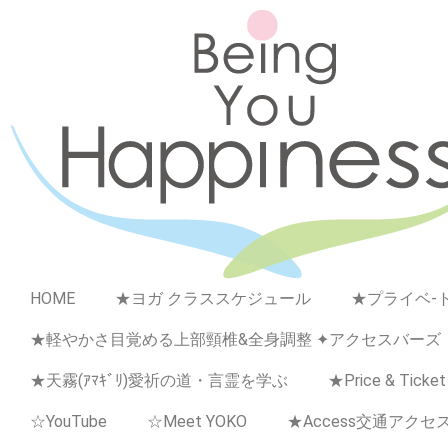
HOME
★ヨガ クラススケジュール
★プライベ-ト
★軽やかさ目覚める上部頸椎&全身調整 ✦アクセスバーズ
★天霧(ｱﾏｷﾞﾘ)愛祈の道・言霊を学ぶ
★Price & Ticket
☆YouTube
☆Meet YOKO
★Access交通アクセ