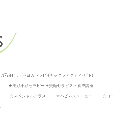
/瞑想セラピ-/ヨガセラピ-(チャクラアクティベｲト)
★美顔小顔セラピー ✦美顔セラピスト養成講座
☆スペシャルクラス
☆ハピネスメニュー
☆ヨ
ス