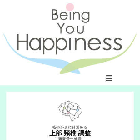
軽やかさに目覚める
上部 頚椎 調整
頭蓋骨〜仙骨