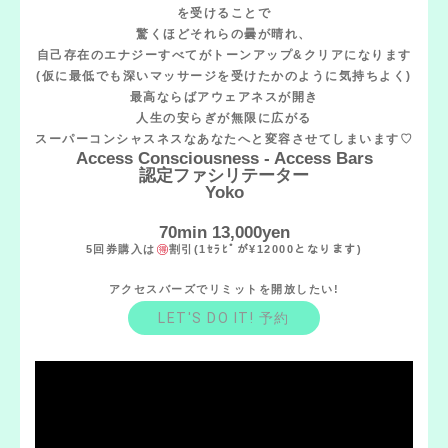
を受けることで
驚くほどそれらの曇が晴れ、
自己存在のエナジーすべてがトーンアップ&クリアになります
(仮に最低でも深いマッサージを受けたかのように気持ちよく)
最高ならばアウェアネスが開き
人生の安らぎが無限に広がる
スーパーコンシャスネスなあなたへと変容させてしまいます♡
Access Consciousness - Access Bars
認定ファシリテーター
Yoko
70min 13,000yen
5回券購入は
割引(1ｾﾗﾋﾟが¥12000となります)
アクセスバーズでリミットを開放したい!
LET'S DO IT! 予約