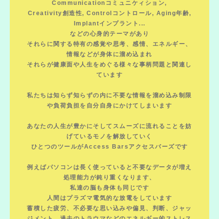
Communicationコミュニケィション,
Creativity創造性, Controlコントロール, Aging年齢,
Implantインプラント...
などの心身的テーマがあり
それらに関する特有の感覚や思考、感情、エネルギー、
情報などが身体に溜め込まれ
それらが健康面や人生をめぐる様々な事柄問題と関連し
ています
私たちは知らず知らずの内に不要な情報を溜め込み制限
や負荷負担を自分自身にかけてしまいます
あなたの人生が豊かにそしてスムーズに流れることを妨
げているモノを解放していく
ひとつのツールがAccess Barsアクセスバーズです
例えばパソコンは長く使っていると不要なデータが増え
処理能力が鈍り重くなります、
私達の脳も身体も同じです
人間はプラズマ電気的な放電をしています
蓄積した疲労、不必要な思い込みや偏見、判断、ジャッ
ジメント、過去のトラウマなどのエネルギー的ストレス