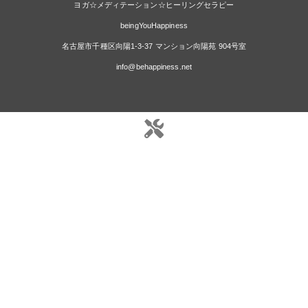
ヨガ☆メディテーション☆ヒーリングセラピー
beingYouHappiness
名古屋市千種区向陽1-3-37 マンション向陽苑 904号室
info@behappiness.net