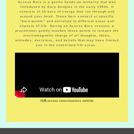
Access Bars is a gentle hands-on modality that was
introduced by Gary Douglas in the early 1990s. It
consists of 16 bars of energy that run through and
around your head. These bars connect at specific
“bars-points” and correlate to different areas and
aspects of life. During an Access Bars session, a
practitioner gently touches these points to release the
electromagnetic charge of all thoughts, ideas,
attitudes, decisions, and beliefs that may have limited
you in the concerned life areas.
出典 access consciousness website