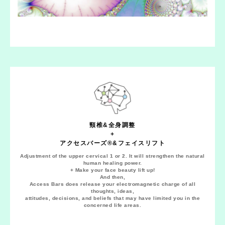
頸椎&全身調整
+
アクセスバーズ®︎&フェイスリフト
Adjustment of the upper cervical 1 or 2. It will strengthen the natural
human healing power.
+ Make your face beauty lift up!
And then,
Access Bars does release your electromagnetic charge of all
thoughts, ideas,
attitudes, decisions, and beliefs that may have limited you in the
concerned life areas.