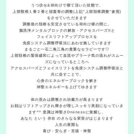
うつ伏せ&仰向けで寝て頂いた状態で、
上部頸椎１番２番と頭蓋骨の調整(上記"上部頚椎調整"参照)
をさせていただきます
調整後の頚椎を安定させている仰向け寝の間に、
脳洗浄メンタルブロックの解放・アクセスバーズ®︎と
フェイスリフトアッププロセスを
免疫システム調整呼吸法にあわせ施していきます
まるごと一石二鳥三鳥の貴重なセラピーです♡
上部頚椎の緊張緩和によって血流やプラーナ気の流れがスムー
ズになっているところへ
アクセスバーズとフェイスリフトを免疫システム調整呼吸法と
共に促すことで、
心身のエネルギーブロックを解き
神聖エネルギーを上げてゆきます
体の歪みは調整され治癒力が高まります
お顔はリフトアップされ輝きが増しスッキリ美顔になっていき
ます^^ 意識は神聖さOnenessに覚醒し、
あなた という 存在 のさらなる変容がはじまります
人生の展開も
喜び・安らぎ・至福・神聖