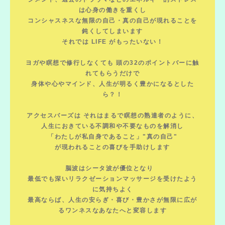
は心身の働きを重くし
コンシャスネスな無限の自己・真の自己が現れることを
鈍くしてしまいます
それでは LIFE がもったいない！
ヨガや瞑想で修行しなくても 頭の32のポイントバーに触
れてもらうだけで
身体や心やマインド、人生が明るく豊かになるとした
ら？！
アクセスバーズは それはまるで瞑想の熟達者のように、
人生におきている不調和や不要なものを解消し
「わたしが私自身であること」"真の自己"
が現われることの喜びを手助けします
脳波はシータ波が優位となり
最低でも深いリラクゼーションマッサージを受けたよう
に気持ちよく
最高ならば、人生の安らぎ・喜び・豊かさが無限に広が
るワンネスなあなたへと変容します