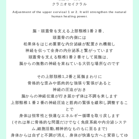
クラニオセイクラル
Adjustment of the upper cervical 1 or 2. It will strengthen the natural
human healing power.
脳・頭蓋骨を支える上部頸椎1番２番、
頭蓋骨の内側には
松果体をはじめ重要な内分泌線が配置され機能し
神経を伝って全身の内分泌系と繋がっています
頭蓋骨を支える頸椎1番２番そして延髄は、
脳からの無数の神経を束ねている大切な場所なのです
その上部頚椎1,2番と延髄まわりに
骨格的な歪みや筋肉的な強張り緊張があると
神経の圧迫がおき
脳からの神経伝達が行き届かず体は不調を来します
上部頸椎１番２番の神経圧迫と筋肉の緊張を緩和し調整するこ
とで
身体は恒常性と快適なエネルギー循環を取り戻します
(それは単に骨格的な問題だけでなく免疫系統や内分泌システ
ム,細胞活動,精神的なものもに至るまで)
身体からは自ずと不調が消え、身体が快適な方へと変容してゆ