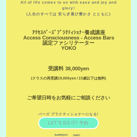
All of life comes to us with ease and joy and
glory!
(人生のすべては 安らぎ喜び豊かさ とともに)
ｱｸｾｽﾊﾞｰｽﾞﾌﾟﾗｸﾃｨｼｮﾅｰ養成講座
Access Consciousness - Access Bars
認定ファシリテーター
YOKO
受講料 38,000yen
(クラスの再受講19,000yen / 15歳以下は無料)
ご希望日時をお気軽にご相談ください
バーズ プラクティショナーになる!
LET'S DO IT! 予約