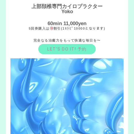
上部頚椎専門カイロプラクター
Yoko
60min 11,000yen
5回券購入は
割引(1ｾﾗﾋﾟ10000となります)
完全なる治癒力をもって快適な毎日を〜
LET'S DO IT! 予約