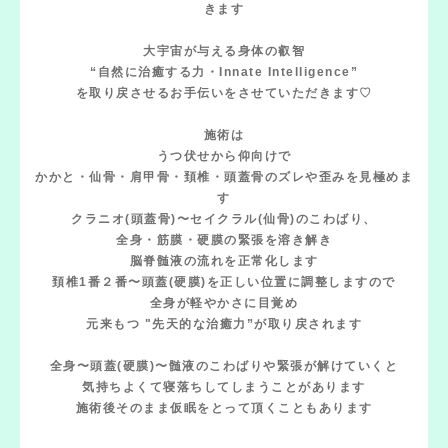
きます
大宇宙が与える身体の叡智
“自然に治癒する力・Innate Intelligence”
を取り戻させるお手伝いをさせていただきます♡
施術は
うつ伏せから仰向けで
かかと・仙骨・肩甲骨・頚椎・頭蓋骨のズレや歪みを見極めま
す
クラニオ(頭蓋骨)〜セイクラル(仙骨)のこわばり、
全身・筋膜・硬膜の緊張を溶き解き
脳脊髄液の流れを正常化します
頚椎1番２番〜頭蓋(硬膜)を正しい位置に調整しますので
全身が軽やかさに目覚め
元来もつ "先天的な治癒力”が取り戻されます
全身〜頭蓋(硬膜)〜髄液のこわばりや緊張が解けていくと
気持ちよくて寝落ちしてしまうことがあります
施術後そのまま仮眠をとって頂くこともあります