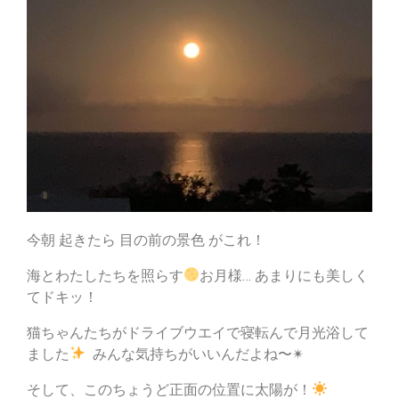
今朝 起きたら 目の前の景色 がこれ！
海とわたしたちを照らす
お月様… あまりにも美しく
てドキッ！
猫ちゃんたちがドライブウエイで寝転んで月光浴して
ました
みんな気持ちがいいんだよね〜✴︎
そして、このちょうど正面の位置に太陽が！