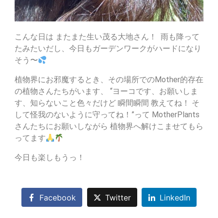
こんな日は またまた生い茂る大地さん！
雨も降って
たみたいだし、今日もガーデンワークがハードになり
そう〜
植物界にお邪魔するとき、その場所でのMother的存在
の植物さんたちがいます、 “ヨーコです、お願いしま
す、知らないこと色々だけど 瞬間瞬間 教えてね！ そ
して怪我のないように守ってね！”って MotherPlants
さんたちにお願いしながら 植物界へ解けこませてもら
ってます
今日も楽しもうっ！
Facebook
Twitter
LinkedIn